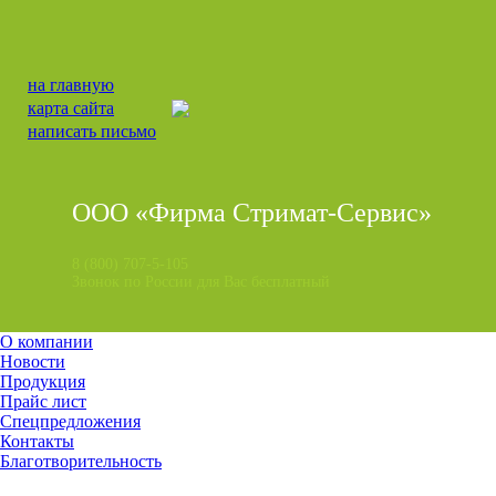
на главную
карта сайта
написать письмо
ООО «Фирма Стримат-Сервис»
8 (800) 707-5-105
Звонок по России для Вас бесплатный
О компании
Новости
Продукция
Прайс лист
Спецпредложения
Контакты
Благотворительность