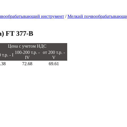
чвообрабатывающий инструмент
/
Мелкий почвообрабатывающ
а) FT 377-B
Цена с учетом НДС
100-200 т.р. -
от 200 т.р. -
т.р. - I
IV
V
.38
72.68
69.61