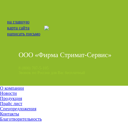
на главную
карта сайта
написать письмо
ООО «Фирма Стримат-Сервис»
8 (800) 707-5-105
Звонок по России для Вас бесплатный
О компании
Новости
Продукция
Прайс лист
Спецпредложения
Контакты
Благотворительность