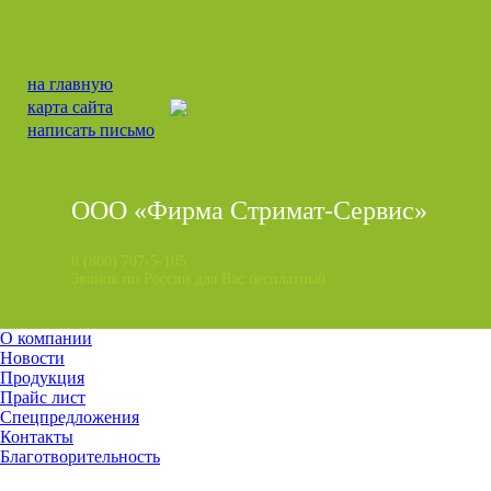
на главную
карта сайта
написать письмо
ООО «Фирма Стримат-Сервис»
8 (800) 707-5-105
Звонок по России для Вас бесплатный
О компании
Новости
Продукция
Прайс лист
Спецпредложения
Контакты
Благотворительность