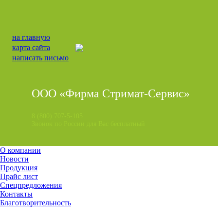
на главную
карта сайта
написать письмо
ООО «Фирма Стримат-Сервис»
8 (800) 707-5-105
Звонок по России для Вас бесплатный
О компании
Новости
Продукция
Прайс лист
Спецпредложения
Контакты
Благотворительность